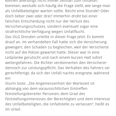
können allerdings nicht immer zeitnah zum Unfallort
kommen, weshalb sich häufig die Frage stellt, wie lange man
als Unfallbeteiligter warten sollte. Reicht eine Stunde? Oder
doch lieber zwei oder drei? Immerhin droht bei einer
falschen Entscheidung nicht nur der Verlust des
Versicherungsschutzes, sondern eventuell sogar eine
strafrechtliche Verfolgung wegen Unfallflucht.
Das OLG Dresden urteilte in dieser Frage jetzt: Es kommt
drauf an. Im verhandelten Fall hatte sich die Versicherung
geweigert, den Schaden zu begleichen, weil der Versicherte
nicht auf die Polizei gewartet hatte. Dieser war in eine
Leitplanke gerutscht und nach einem kurzen Halt sofort
weitergefahren. Die Richter verdonnerten den Versicherer
dennoch zur Leistungspflicht. Das Verhalten des Fahrers sei
gerechtfertigt, da sich der Unfall nachts ereignete, während
ein
Sturm toste. „Die Angemessenheit der Wartezeit ist
abhängig von dem voraussichtlichen Eintreffen
feststellungsbereiter Personen, dem Grad des
Feststellungsinteresses der Berechtigten und dem Interesse
des Unfallbeteiligten, die Unfallstelle zu verlassen“, heißt es
im Urteil.