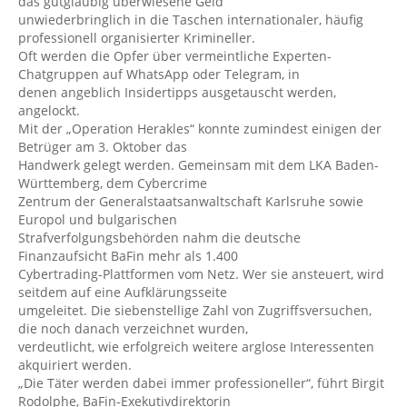
das gutgläubig überwiesene Geld
unwiederbringlich in die Taschen internationaler, häufig
professionell organisierter Krimineller.
Oft werden die Opfer über vermeintliche Experten-
Chatgruppen auf WhatsApp oder Telegram, in
denen angeblich Insidertipps ausgetauscht werden,
angelockt.
Mit der „Operation Herakles“ konnte zumindest einigen der
Betrüger am 3. Oktober das
Handwerk gelegt werden. Gemeinsam mit dem LKA Baden-
Württemberg, dem Cybercrime
Zentrum der Generalstaatsanwaltschaft Karlsruhe sowie
Europol und bulgarischen
Strafverfolgungsbehörden nahm die deutsche
Finanzaufsicht BaFin mehr als 1.400
Cybertrading-Plattformen vom Netz. Wer sie ansteuert, wird
seitdem auf eine Aufklärungsseite
umgeleitet. Die siebenstellige Zahl von Zugriffsversuchen,
die noch danach verzeichnet wurden,
verdeutlicht, wie erfolgreich weitere arglose Interessenten
akquiriert werden.
„Die Täter werden dabei immer professioneller“, führt Birgit
Rodolphe, BaFin-Exekutivdirektorin